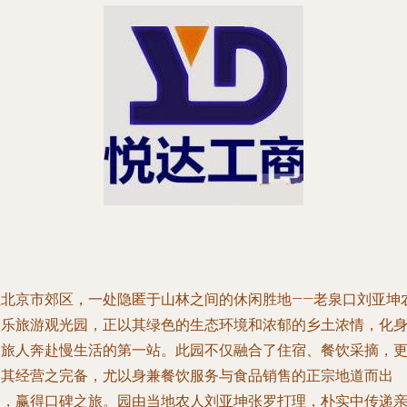
在北京市郊区，一处隐匿于山林之间的休闲胜地——老泉口刘亚坤
家乐旅游观光园，正以其绿色的生态环境和浓郁的乡土浓情，化
为旅人奔赴慢生活的第一站。此园不仅融合了住宿、餐饮采摘，
因其经营之完备，尤以身兼餐饮服务与食品销售的正宗地道而出
众，赢得口碑之旅。园由当地农人刘亚坤张罗打理，朴实中传递